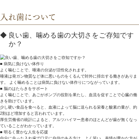
入れ歯について
良い歯、噛める歯の大切さをご存知です
か？
■ 病気に負けない体作り
よく噛むことで、唾液の分泌が活性化されます。
唾液は発ガン物質など体に悪いものをくるんで対外に排出する働きがありま
す。
よく噛めることは病気に負けない体作りにつながっています。
■ 脳のはたらきをサポート
よく噛むことで、あごがポンプの役割を果たし、血流を促すことで心臓の働
きを助けています。
少し硬い食品を食べると、血液によって脳に送られる栄養と酸素の量が、約
2割ほど増加すると言われています。
厚生労働省の統計によると、アルツハイマー患者のほとんどが歯が無くなっ
ていることがわかっています。
■ 明るく豊かな人生を応援
自分に合った入れ歯で口元に自信のある方は、よく笑い、表情が豊かな方が