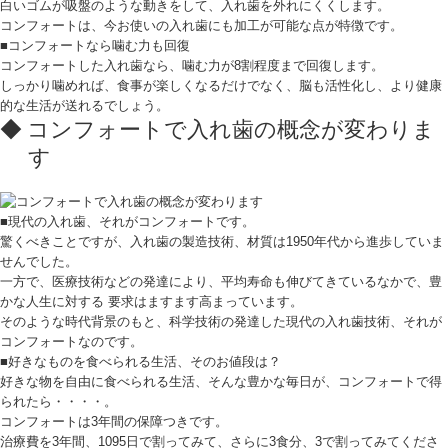
白いゴムが吸盤のような動きをして、入れ歯を外れにくくします。
コンフォートは、今お使いの入れ歯にも加工が可能な点が特徴です。
■コンフォートなら噛む力も回復
コンフォートした入れ歯なら、噛む力が8割程度まで回復します。
しっかり噛めれば、食事が楽しくなるだけでなく、脳も活性化し、より健康
的な生活が送れるでしょう。
コンフォートで入れ歯の概念が変わりま
す
■現代の入れ歯、それがコンフォートです。
驚くべきことですが、入れ歯の製造技術、材質は1950年代から進歩していま
せんでした。
一方で、医療技術などの発達により、平均寿命も伸びてきているなかで、豊
かな人生に対する 要求はますます高まっています。
そのような時代背景のもと、科学技術の発達した現代の入れ歯技術、それが
コンフォートなのです。
■好きなものを食べられる生活、そのお値段は？
好きな物を自由に食べられる生活、そんな豊かな毎日が、コンフォートで得
られたら・・・・。
コンフォートは3年間の保障つきです。
治療費を3年間、1095日で割ってみて、さらに3食分、3で割ってみてくださ