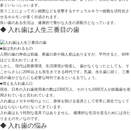
多くいらっしゃいます。
笑うことによってガン細胞などを攻撃するナチュラルキラー細胞を活性化さ
せるホルモンが多く分泌されます。
良い歯のある生活は、健康的で豊かな人生の原動力となっています。
入れ歯は人生三番目の歯
■歯は失われるもの
人間の歯の寿命は前歯、奥歯の差や個人差はありますが、平均すると、60年
ほどと言われています。
しかし、現代は医療環境、生活環境が発達し、歯がなくなったとしても、そ
こからさらに20年以上も長生きできる時代です。乳歯、永久歯に続く、三番
目の歯がどなたにも必要な時代であるといえるでしょう。
■増える入れ歯人口
現在、日本の入れ歯使用者の数は2300万人、そのうち1000万人が総義歯を使
用されていると言われています。
入れ歯はメガネや杖のように、身体を助ける道具として非常に身近でなくて
はならないものになってきています。
入れ歯はもう特別な道具ではありません。 健康的な生活を送るためには当た
りまえのモノなのです。
入れ歯の悩み