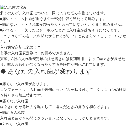
多くの方が、入れ歯について、同じような悩みを抱えています。
■痛い・・・入れ歯が歯ぐきの一部分に強く当たって痛みます。
■噛めない・・・入れ歯がぴったりと合っていないと、うまく噛めません。
■外れる・・・笑ったとき、歌ったときに入れ歯が落ちそうになります。
このような悩みを「入れ歯だから仕方がない」とあきらめてしまっていませ
んか？
入れ歯安定剤は危険！？
市販の入れ歯安定剤は、お薦めできません。
実際、A社の入れ歯安定剤の注意書きには長期連用によって歯ぐきが痩せた
り、噛み合わせが悪くなったりする危険性が明記されています。
あなたの入れ歯が変わります
■痛くない入れ歯があります。
コンフォートは、入れ歯の裏側に白いゴムを貼り付けて、クッションの役割
を持たせる加工技術です。
■痛くない入れ歯
歯ぐきにかかる圧力を軽くして、噛んだときの痛みを和らげます。
■噛める入れ歯
入れ歯と歯ぐきの間でクッションとなって、しっかりと噛めます。
■外れない入れ歯